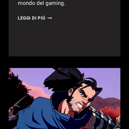
mondo del gaming.
XBOX
LEGGI DI PIÙ
SERIES
X:
VERSIONE
“SENZA
DISCO”
IN
ARRIVO