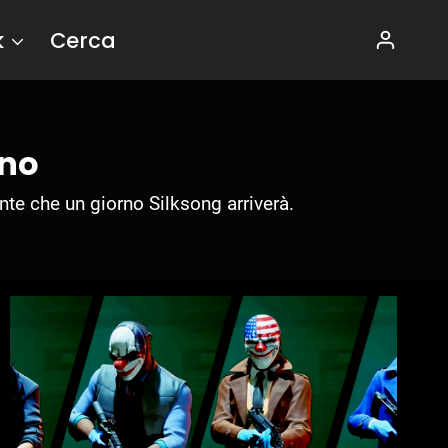
k
Cerca
ino
te che un giorno Silksong arriverà.