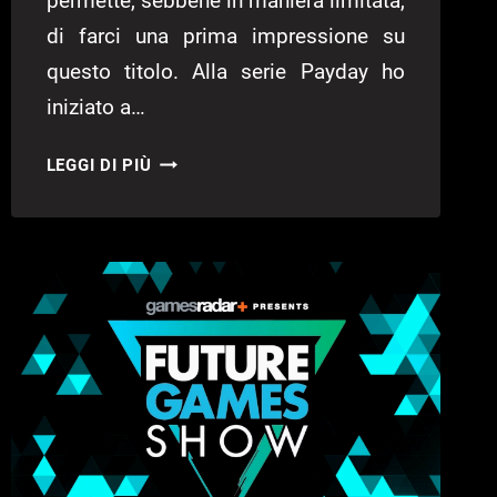
permette, sebbene in maniera limitata,
di farci una prima impressione su
questo titolo. Alla serie Payday ho
iniziato a…
PAYDAY
LEGGI DI PIÙ
3:
PARLIAMO
DELLA
CLOSED
BETA