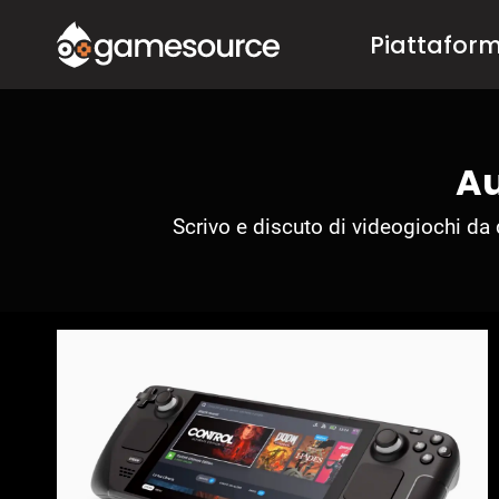
Salta
Piattafor
al
contenuto
Au
Scrivo e discuto di videogiochi da