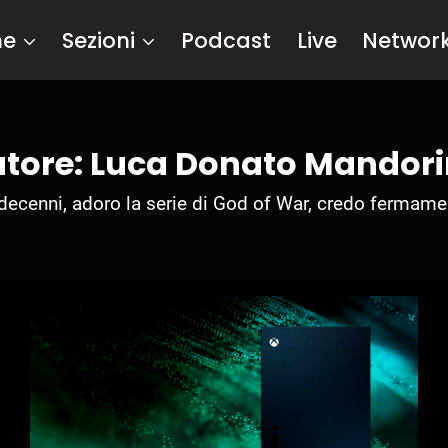
me
Sezioni
Podcast
Live
Networ
tore: Luca Donato Mandor
 decenni, adoro la serie di God of War, credo fermamen