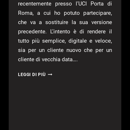
recentemente presso l’UCI Porta di
Roma, a cui ho potuto partecipare,
che va a sostituire la sua versione
precedente. L’intento è di rendere il
tutto più semplice, digitale e veloce,
sia per un cliente nuovo che per un
cliente di vecchia data….
“MYUCI”,
LEGGI DI PIÙ
IL
NUOVO
PROGRAMMA
FEDELTÀ
DI
UCI
CINEMAS