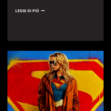
THE
LEGGI DI PIÙ
LEGEND
OF
ZELDA
IL
FILM
ENTRA
IN
POST
PRODUZIONE:
LE
RIPRESE
SONO
UFFICIALMENTE
TERMINATE