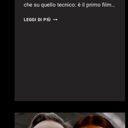
che su quello tecnico: è il primo film…
SPIDER-
LEGGI DI PIÙ
MAN:
BRAND
NEW
DAY
ARRIVA
AL
CINEMA
IL
29
LUGLIO:
TUTTA
LA
STORIA,
IL
FORMATO