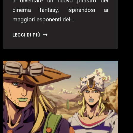
a diventare un nuovo pilastro del
cinema fantasy, ispirandosi ai
maggiori esponenti del…
THE
LEGGI DI PIÙ
LEGEND
OF
ZELDA:
IL
FILM,
ECCO
LE
ULTIME
NOVITÀ
TRA
LOCATION,
COMPOSITORE
E