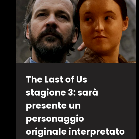
SCREENX
E
GLI
EVENTI
UCI
CINEMAS
IN
ITALIA
The Last of Us
stagione 3: sarà
presente un
personaggio
originale interpretato