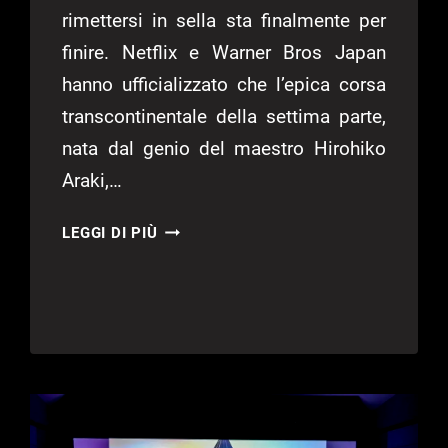
rimettersi in sella sta finalmente per
finire. Netflix e Warner Bros Japan
hanno ufficializzato che l’epica corsa
transcontinentale della settima parte,
nata dal genio del maestro Hirohiko
Araki,…
STEEL
LEGGI DI PIÙ
BALL
RUN
–
LE
BIZZARRE
AVVENTURE
DI
JOJO