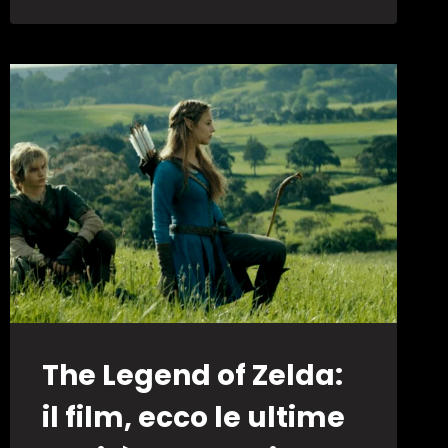
SU
NETFLIX
PRONTA
A
SVELARSI
The Legend of Zelda:
il film, ecco le ultime