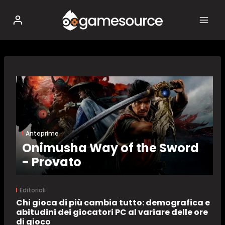
Salta
al
contenuto
Anteprime
Onimusha Way of the Sword
- Provato
Editoriali
Chi gioca di più cambia tutto: demografica e
abitudini dei giocatori PC al variare delle ore
di gioco