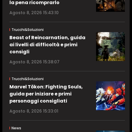
la pena ricomprarlo
Agosto 8, 2026 15:43:10
Trucchi&Soluzioni
Beast of Reincarnation, guida
ai livelli di difficoltà e primi
consigli
Agosto 8, 2026 15:38:07
Trucchi&Soluzioni
Marvel Tōkon: Fighting Souls,
guida per iniziare e primi
personaggi consigliati
Agosto 8, 2026 15:33:01
News