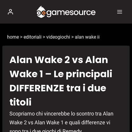
Salta
al
contenuto
home
>
editoriali
>
videogiochi
>
alan wake ii
Alan Wake 2 vs Alan
Wake 1 – Le principali
DIFFERENZE tra i due
titoli
Scopriamo chi vincerebbe lo scontro tra Alan
Wake 2 vs Alan Wake 1 e quali differenze vi
sono tra i due giochi di Remedy.