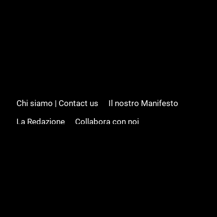
Chi siamo | Contact us
Il nostro Manifesto
La Redazione
Collabora con noi
Advertising/Pubblicità
Modifica il consenso
Cookie policy
Privacy policy
Feed RSS
Sitemap