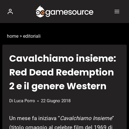
Salta
al
contenuto
home
>
editoriali
Cavalchiamo insieme:
Red Dead Redemption
2 e il genere Western
Di
Luca Porro
22 Giugno 2018
Un mese fa iniziava “
Cavalchiamo Insieme
”
(titolo omaggio al celebre film del 1969 di