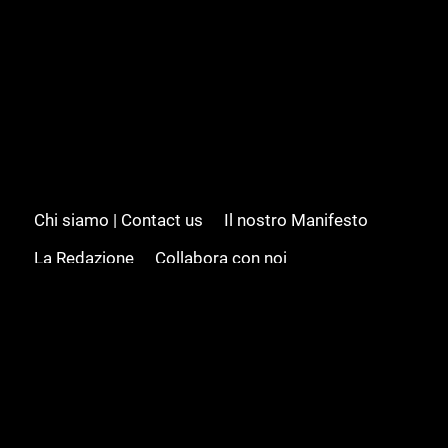
Chi siamo | Contact us
Il nostro Manifesto
La Redazione
Collabora con noi
Advertising/Pubblicità
Modifica il consenso
Cookie policy
Privacy policy
Feed RSS
Sitemap