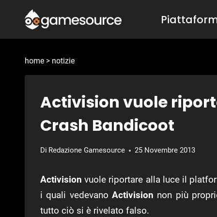
Salta
Piattafor
al
contenuto
home
>
notizie
Activision vuole riport
Crash Bandicoot
Di
Redazione Gamesource
25 Novembre 2013
Activision
vuole riportare alla luce il platf
i quali vedevano
Activision
non più propriet
tutto ciò si è rivelato falso.