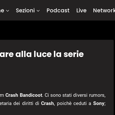
me
Sezioni
Podcast
Live
Networ
are alla luce la serie
orm
Crash Bandicoot
. Ci sono stati diversi rumors,
aria dei diritti di
Crash
, poichè ceduti a
Sony
;