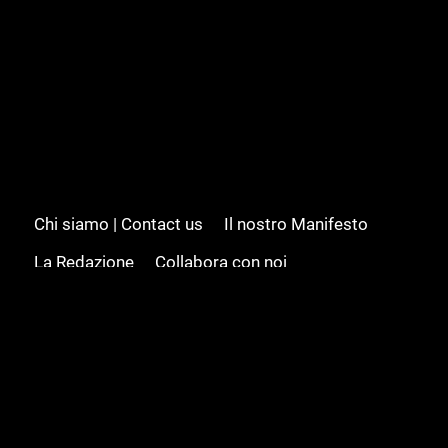
Chi siamo | Contact us
Il nostro Manifesto
La Redazione
Collabora con noi
Advertising/Pubblicità
Modifica il consenso
Cookie policy
Privacy policy
Feed RSS
Sitemap