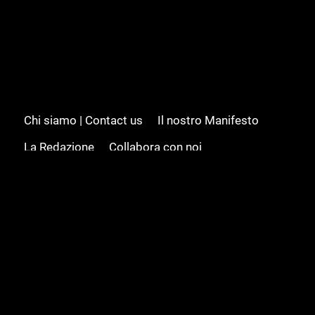
Chi siamo | Contact us
Il nostro Manifesto
La Redazione
Collabora con noi
Advertising/Pubblicità
Modifica il consenso
Cookie policy
Privacy policy
Feed RSS
Sitemap