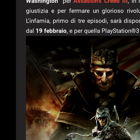
Washington
” per
Assassin’s Creed III
, in
giustizia e per fermare un glorioso rivol
L’infamia, primo di tre episodi, sarà dis
dal
19 febbraio
, e per quella PlayStation®