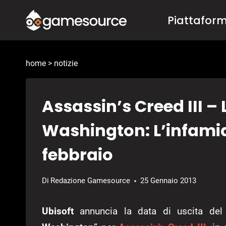
Salta
Piattafor
al
contenuto
home
>
notizie
Assassin’s Creed III – 
Washington: L’infamia
febbraio
Di
Redazione Gamesource
25 Gennaio 2013
Ubisoft
annuncia la data di uscita del