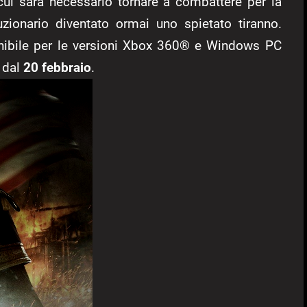
 cui sarà necessario tornare a combattere per la
uzionario diventato ormai uno spietato tiranno.
ponibile per le versioni Xbox 360® e Windows PC
3 dal
20 febbraio
.