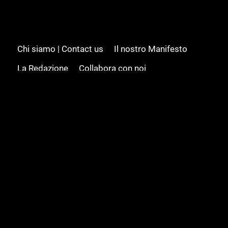
Chi siamo | Contact us
Il nostro Manifesto
La Redazione
Collabora con noi
Advertising/Pubblicità
Modifica il consenso
Cookie policy
Privacy policy
Feed RSS
Sitemap
© 2008 - 2026 Gamesource Italia