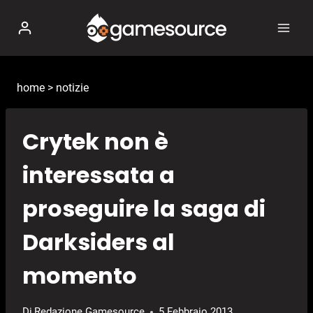
Salta
al
contenuto
home
>
notizie
Crytek non è
interessata a
proseguire la saga di
Darksiders al
momento
Di
Redazione Gamesource
5 Febbraio 2013