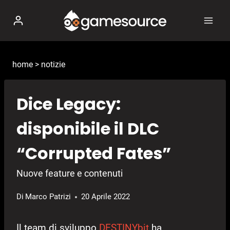
Salta
al
contenuto
home
>
notizie
Dice Legacy:
disponibile il DLC
“Corrupted Fates”
Nuove feature e contenuti
Di
Marco Patrizi
20 Aprile 2022
Il team di sviluppo
DESTINYbit
ha