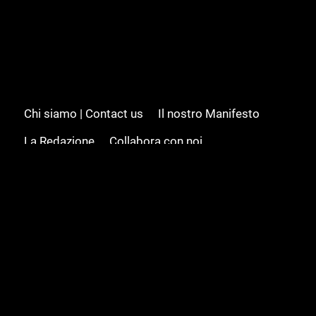
Chi siamo | Contact us
Il nostro Manifesto
La Redazione
Collabora con noi
Advertising/Pubblicità
Modifica il consenso
Cookie policy
Privacy policy
Feed RSS
Sitemap