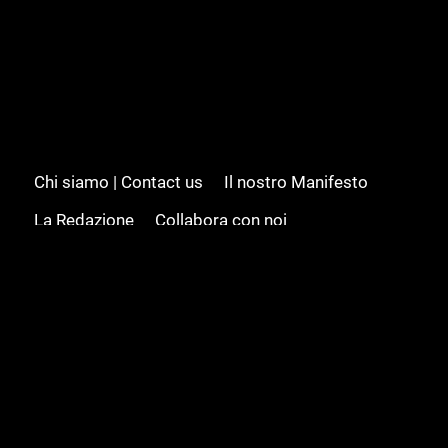
Chi siamo | Contact us
Il nostro Manifesto
La Redazione
Collabora con noi
Advertising/Pubblicità
Modifica il consenso
Cookie policy
Privacy policy
Feed RSS
Sitemap