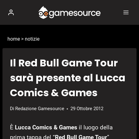
Salta
al
contenuto
home
>
notizie
Il Red Bull Game Tour
sarà presente al Lucca
Comics & Games
Di
Redazione Gamesource
29 Ottobre 2012
È
Lucca Comics & Games
il luogo della
prima tappa del “
Red Bull Game Tour
”