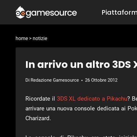
Salta
Piattafor
al
contenuto
home
>
notizie
In arrivo un altro 3D
Di
Redazione Gamesource
26 Ottobre 2012
Ricordate il
3DS XL dedicato a Pikachu
? B
arrivare una nuova console dedicata ai Po
Charizard.