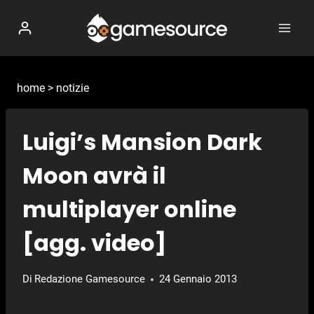
Salta
al
contenuto
home
>
notizie
Luigi’s Mansion Dark
Moon avrà il
multiplayer online
[agg. video]
Di
Redazione Gamesource
24 Gennaio 2013