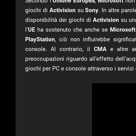
Secondo l’
Unione Europea
,
Microsoft
non 
giochi di
Activision
su
Sony
. In altre paro
disponibilità dei giochi di
Activision
su una
l’
UE
ha sostenuto che anche se
Microsoft
PlayStation
, ciò non influirebbe signifi
console. Al contrario, il
CMA
e altre au
preoccupazioni riguardo all’effetto dell’acq
giochi per PC e console attraverso i servizi