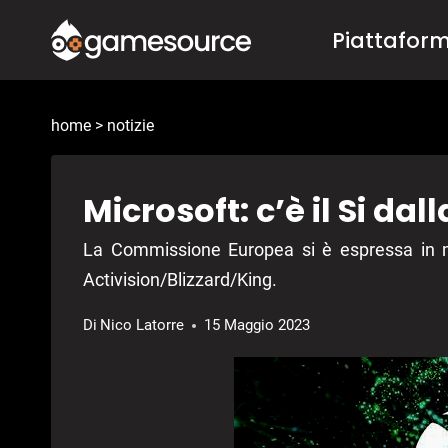
Salta
Piattafor
al
contenuto
home
>
notizie
Microsoft: c’è il Si d
La Commissione Europea si è espressa in mer
Activision/Blizzard/King.
Di
Nico Latorre
15 Maggio 2023