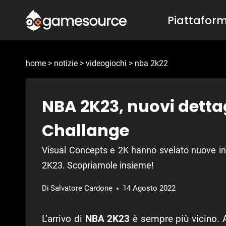
Salta
Piattafor
al
contenuto
home
>
notizie
>
videogiochi
>
nba 2k22
NBA 2K23, nuovi dettag
Challange
Visual Concepts e 2K hanno svelato nuove in
2K23. Scopriamole insieme!
Di
Salvatore Cardone
14 Agosto 2022
L’arrivo di
NBA 2K23
è sempre più vicino. 