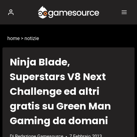
Salta
al
contenuto
home
>
notizie
Ninja Blade,
Superstars V8 Next
Challenge ed altri
gratis su Green Man
Gaming da domani
Di
Redazione Gamesource
7 Febbraio 2013