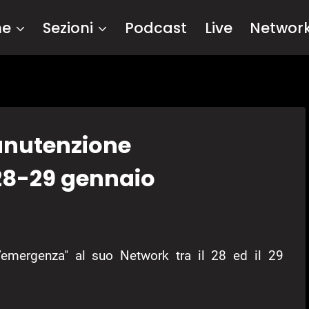
me
Sezioni
Podcast
Live
Networ
anutenzione
28-29 gennaio
’emergenza" al suo Network tra il 28 ed il 29