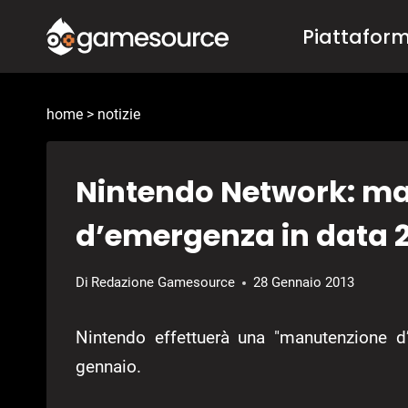
Salta
Piattafor
al
contenuto
home
>
notizie
Nintendo Network: m
d’emergenza in data 
Di
Redazione Gamesource
28 Gennaio 2013
Nintendo effettuerà una "manutenzione d
gennaio.