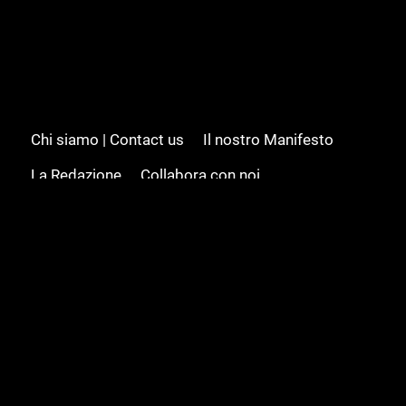
Chi siamo | Contact us
Il nostro Manifesto
La Redazione
Collabora con noi
Advertising/Pubblicità
Modifica il consenso
Cookie policy
Privacy policy
Feed RSS
Sitemap