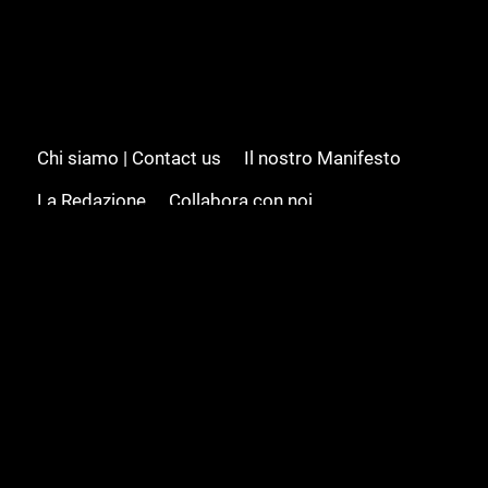
Chi siamo | Contact us
Il nostro Manifesto
La Redazione
Collabora con noi
Advertising/Pubblicità
Modifica il consenso
Cookie policy
Privacy policy
Feed RSS
Sitemap