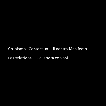
Chi siamo | Contact us
Il nostro Manifesto
La Redazione
Collabora con noi
Advertising/Pubblicità
Modifica il consenso
Cookie policy
Privacy policy
Feed RSS
Sitemap