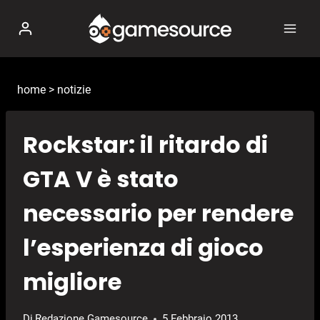
Salta
al
contenuto
home
>
notizie
Rockstar: il ritardo di
GTA V è stato
necessario per rendere
l’esperienza di gioco
migliore
Di
Redazione Gamesource
5 Febbraio 2013