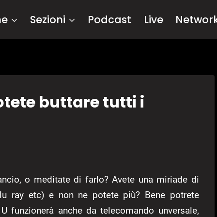
me
Sezioni
Podcast
Live
Networ
tete buttare tutti i
ancio, o meditate di farlo? Avete una miriade di
Blu ray etc) e non ne potete più? Bene potrete
i U funzionerà anche da telecomando unversale,