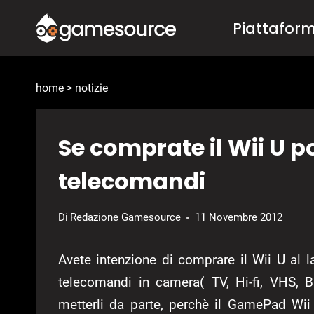
Salta
Piattafor
al
contenuto
home
>
notizie
Se comprate il Wii U po
telecomandi
Di
Redazione Gamesource
11 Novembre 2012
Avete intenzione di comprare il Wii U al l
telecomandi in camera( TV, Hi-fi, VHS, 
metterli da parte, perchè il GamePad Wi