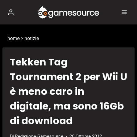
Salta
al
contenuto
home
>
notizie
Tekken Tag
Tournament 2 per Wii U
è meno caro in
digitale, ma sono 16Gb
di download
Di
Redazione Gamesource
26 Ottobre 2012