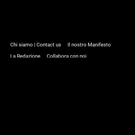
Chi siamo | Contact us
Il nostro Manifesto
La Redazione
Collabora con noi
Advertising/Pubblicità
Modifica il consenso
Cookie policy
Privacy policy
Feed RSS
Sitemap