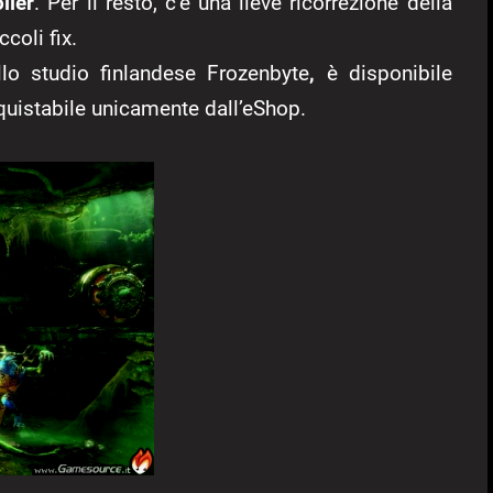
ller
. Per il resto, c’è una lieve ricorrezione della
coli fix.
llo studio finlandese Frozenbyte
,
è disponibile
uistabile unicamente dall’eShop.