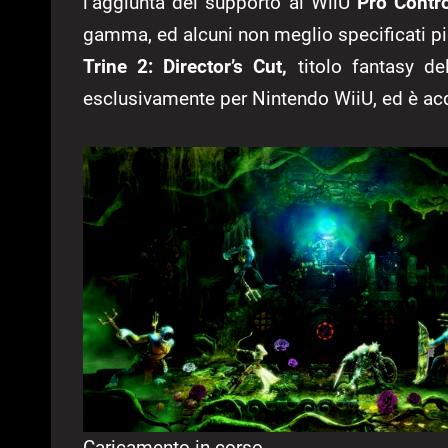
l’aggiunta del supporto al WiiU
Pro Contro
gamma, ed alcuni non meglio specificati pic
Trine 2: Director’s Cut,
titolo fantasy de
esclusivamente per Nintendo WiiU, ed è acq
Caricamento in corso...