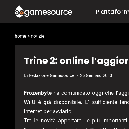
Salta
Piattafor
al
contenuto
home
>
notizie
Trine 2: online l’agg
Di
Redazione Gamesource
25 Gennaio 2013
Frozenbyte
ha comunicato oggi che l’agg
WiiU è già disponibile. E’ sufficiente l
internet per avviarlo.
Tra le novità apportate, le più importan