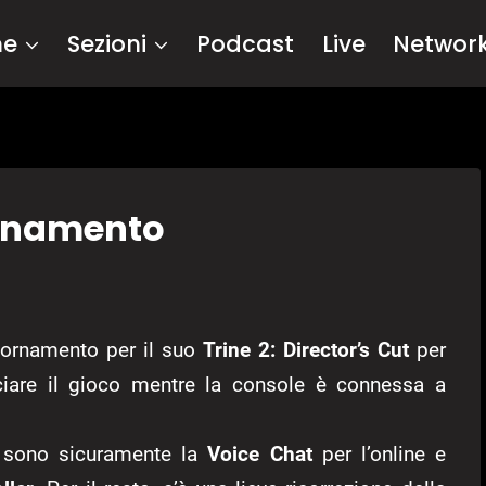
me
Sezioni
Podcast
Live
Networ
iornamento
iornamento per il suo
Trine 2: Director’s Cut
per
anciare il gioco mentre la console è connessa a
ti sono sicuramente la
Voice Chat
per l’online e