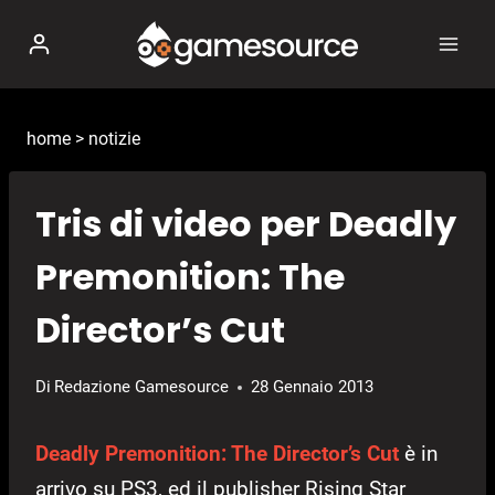
Salta
al
contenuto
home
>
notizie
Tris di video per Deadly
Premonition: The
Director’s Cut
Di
Redazione Gamesource
28 Gennaio 2013
Deadly Premonition: The Director’s Cut
è in
arrivo su PS3, ed il publisher Rising Star