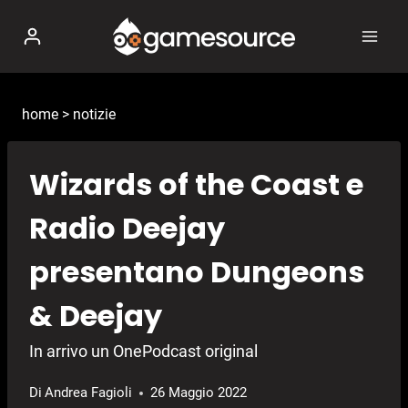
Salta
al
contenuto
home
>
notizie
Wizards of the Coast e
Radio Deejay
presentano Dungeons
& Deejay
In arrivo un OnePodcast original
Di
Andrea Fagioli
26 Maggio 2022