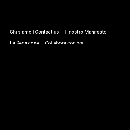
Chi siamo | Contact us
Il nostro Manifesto
La Redazione
Collabora con noi
Advertising/Pubblicità
Modifica il consenso
Cookie policy
Privacy policy
Feed RSS
Sitemap