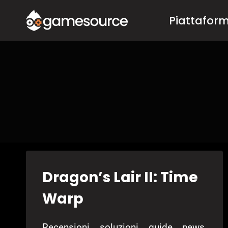
Salta
Piattafor
al
contenuto
Dragon’s Lair II: Time
Warp
Recensioni, soluzioni, guide, news,