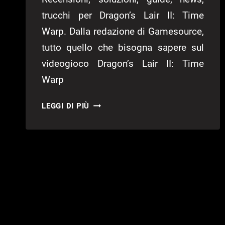
trucchi per Dragon’s Lair II: Time
Warp. Dalla redazione di Gamesource,
tutto quello che bisogna sapere sul
videogioco Dragon’s Lair II: Time
Warp
DRAGON’S
LEGGI DI PIÙ
LAIR
II:
TIME
WARP