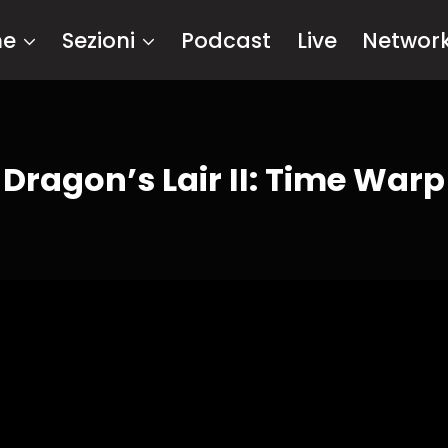
me
Sezioni
Podcast
Live
Networ
Dragon’s Lair II: Time Warp