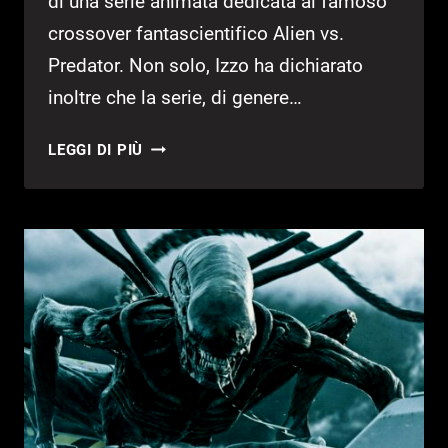
di una serie animata dedicata al famoso
crossover fantascientifico Alien vs.
Predator. Non solo, Izzo ha dichiarato
inoltre che la serie, di genere…
ALIEN
LEGGI DI PIÙ
VS.
PREDATOR:
DISNEY
HA
CESTINATO
UNA
SERIE
ANIME
GIÀ
FINITA