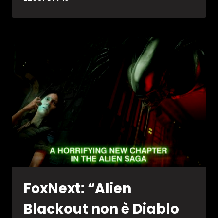
NUOVO
FPS
SU
ALIEN
ERA
IN
LAVORAZIONE
FoxNext: “Alien
Blackout non è Diablo