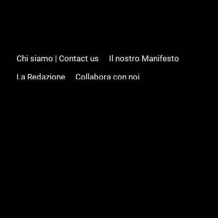
Chi siamo | Contact us
Il nostro Manifesto
La Redazione
Collabora con noi
Advertising/Pubblicità
Modifica il consenso
Cookie policy
Privacy policy
Feed RSS
Sitemap