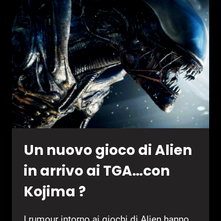
SARÀ
UN
MOBILE
GAME
SURVIVAL
HORROR
Un nuovo gioco di Alien
in arrivo ai TGA…con
Kojima ?
I rumour intorno ai giochi di Alien hanno