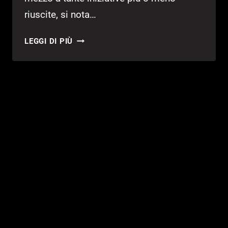
riuscite, si nota…
IN
LEGGI DI PIÙ
ARRIVO
UN
DUALSHOCK
4
ISPIRATO
AD
ALIEN