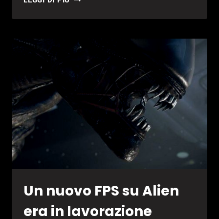
LEGGI DI PIÙ
3D
REALMS
ERA
AL
LAVORO
SU
UN
TITOLO
CO-
OP
Un nuovo FPS su Alien
era in lavorazione