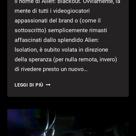
il nome di Alien: Blackout. Ovviamente, la
mente di tutti i videogiocatori
appassionati del brand o (come il
sottoscritto) semplicemente rimasti
affascinati dallo splendido Alien:
Isolation, è subito volata in direzione
della speranza (per nulla remota, invero)
di rivedere presto un nuovo…
ALIEN:
LEGGI DI PIÙ
BLACKOUT
È
IL
NUOVO
VIDEOGIOCO
DEDICATO