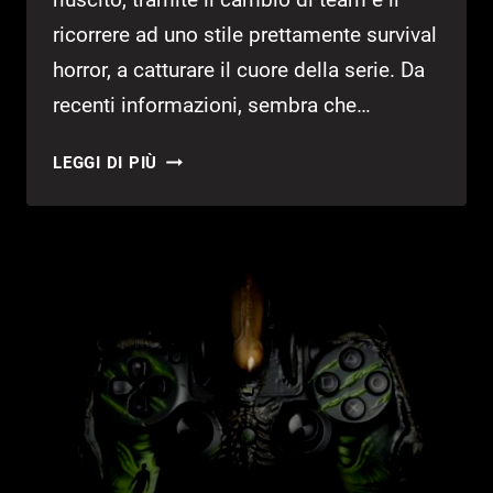
ricorrere ad uno stile prettamente survival
horror, a catturare il cuore della serie. Da
recenti informazioni, sembra che…
NUOVO
LEGGI DI PIÙ
GIOCO
DI
ALIEN
IN
ARRIVO
SU
CONSOLE
E
PC