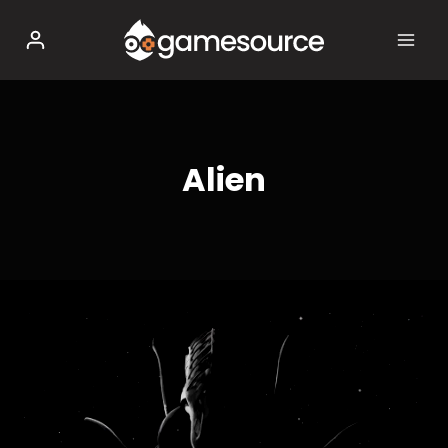
Salta
al
contenuto
Alien