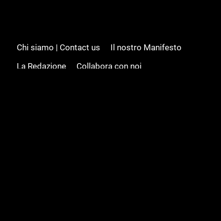
Chi siamo | Contact us
Il nostro Manifesto
La Redazione
Collabora con noi
Advertising/Pubblicità
Modifica il consenso
Cookie policy
Privacy policy
Feed RSS
Sitemap
© 2008 - 2026 Gamesource Italia