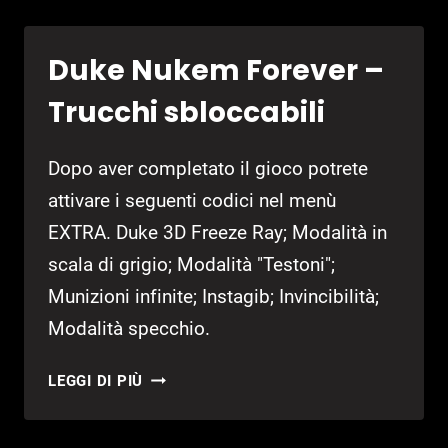
–
GUIDA
Duke Nukem Forever –
PER
TROVARE
Trucchi sbloccabili
GLI
ELMETTI
Dopo aver completato il gioco potrete
attivare i seguenti codici nel menù
EXTRA. Duke 3D Freeze Ray; Modalità in
scala di grigio; Modalità "Testoni";
Munizioni infinite; Instagib; Invincibilità;
Modalità specchio.
DUKE
LEGGI DI PIÙ
NUKEM
FOREVER