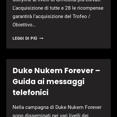
L’acquisizione di tutte e 28 le ricompense
garantirà l’acquisizione del Trofeo /
Obiettivo…
DUKE
LEGGI DI PIÙ
NUKEM
FOREVER
–
GUIDA
Duke Nukem Forever –
PER
TROVARE
Guida ai messaggi
TUTTE
LE
telefonici
RICOMPENSE
EGO
Nella campagna di Duke Nukem Forever
sono disseminati nei vari livelli dei