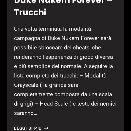
Duke Nukem Forever –
GEARBOX
Trucchi
E
DUKE
Una volta terminata la modalità
NUKEM
FOREVER
campagna di Duke Nukem Forever sarà
possibile sbloccare dei cheats, che
renderanno l’esperienza di gioco diversa
e più semplice del normale. A seguire la
lista completa dei trucchi: – Modalità
Grayscale ( la grafica sarà
completamente composta da una scala
di grigi) – Head Scale (le teste dei nemici
saranno…
DUKE
LEGGI DI PIÙ