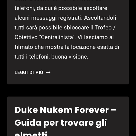
telefoni, da cui è possibile ascoltare
alcuni messaggi registrati. Ascoltandoli
tutti sarà possibile sbloccare il Trofeo /
Obiettivo "Centralinista". Vi lasciamo al
filmato che mostra la locazione esatta di
tutti i telefoni, buona visione.
DUKE
LEGGI DI PIÙ
NUKEM
FOREVER
–
GUIDA
Duke Nukem Forever –
AI
MESSAGGI
Guida per trovare gli
TELEFONICI
elmetti