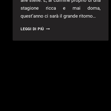
alle stelle. E, al culmine proprio di una
stagione ricca e mai doma,
quest’anno ci sarà il grande ritorno…
FIFA
LEGGI DI PIÙ
21,
ANNUNCIATA
LA
ENATIONS
CUP
21!