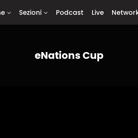
me
Sezioni
Podcast
Live
Networ
eNations Cup