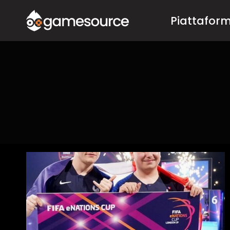
Salta
Piattafor
al
contenuto