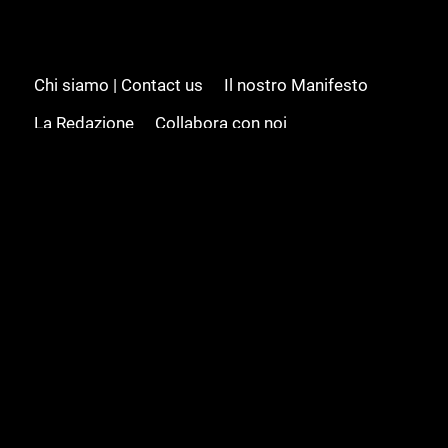
Chi siamo | Contact us
Il nostro Manifesto
La Redazione
Collabora con noi
Advertising/Pubblicità
Modifica il consenso
Cookie policy
Privacy policy
Feed RSS
Sitemap
© 2008 - 2026 Gamesource Italia