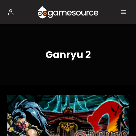
Salta
al
contenuto
Ganryu 2