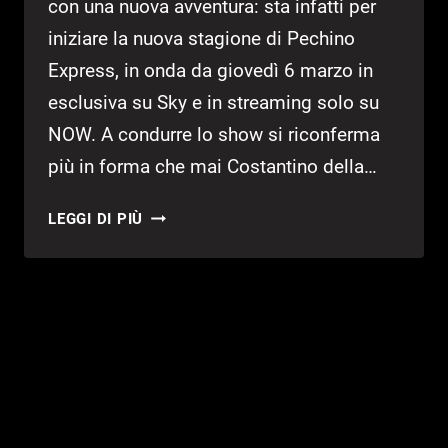
con una nuova avventura: sta infatti per
iniziare la nuova stagione di Pechino
Express, in onda da giovedì 6 marzo in
esclusiva su Sky e in streaming solo su
NOW. A condurre lo show si riconferma
più in forma che mai Costantino della…
PECHINO
LEGGI DI PIÙ
EXPRESS
TORNA
SU
SKY
A
PARTIRE
DAL
6
MARZO