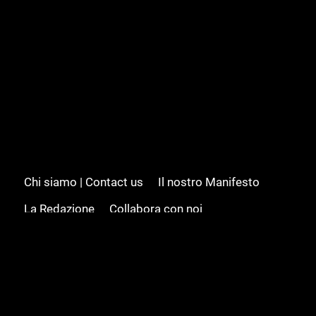
Chi siamo | Contact us
Il nostro Manifesto
La Redazione
Collabora con noi
Advertising/Pubblicità
Modifica il consenso
Cookie policy
Privacy policy
Feed RSS
Sitemap