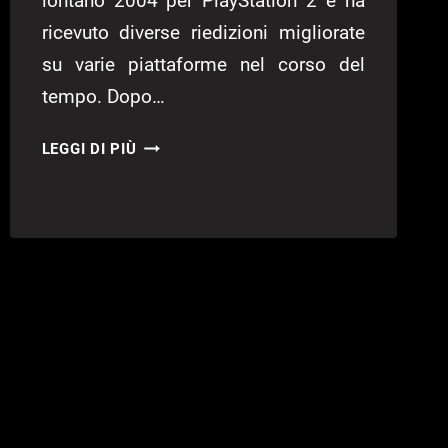
lontano 2004 per PlayStation 2 e ha
ricevuto diverse riedizioni migliorate
su varie piattaforme nel corso del
tempo. Dopo…
PHANTOM
LEGGI DI PIÙ
BRAVE
THE
LOST
HERO
RECENSIONE