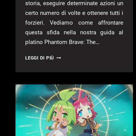
storia, eseguire determinate azioni un
certo numero di volte e ottenere tutti i
forzieri. Vediamo come affrontare
questa sfida nella nostra guida al
platino Phantom Brave: The…
GUIDA
LEGGI DI PIÙ
PLATINO
PHANTOM
BRAVE
THE
LOST
HERO