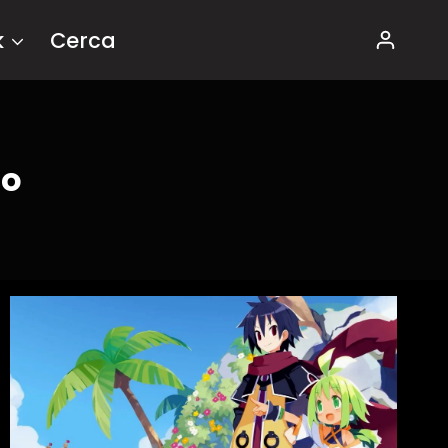
k
Cerca
ro