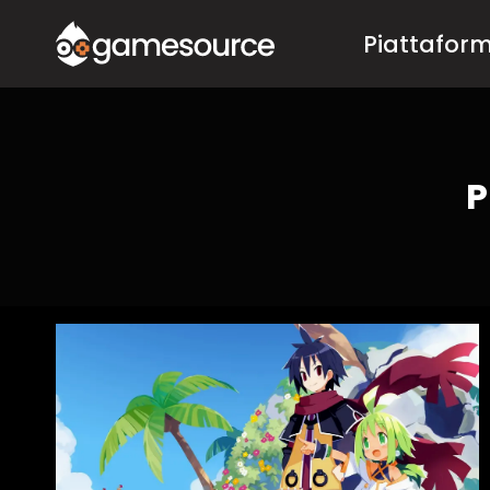
Salta
Piattafor
al
contenuto
P