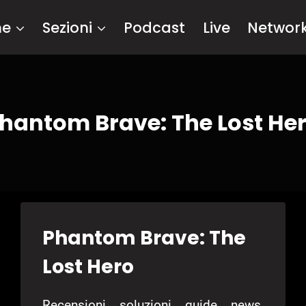
me
Sezioni
Podcast
Live
Networ
hantom Brave: The Lost He
Phantom Brave: The
Lost Hero
Recensioni, soluzioni, guide, news,