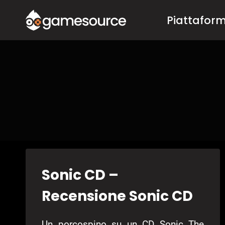
Salta
Piattafor
al
contenuto
Sonic CD –
Recensione Sonic CD
Un porcospino su un CD Sonic The