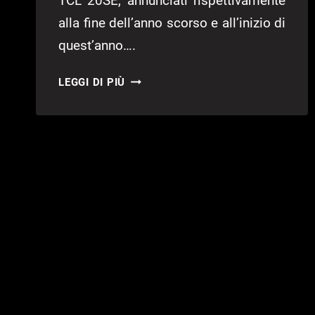
TCL 20SE, annunciati rispettivamente
alla fine dell’anno scorso e all’inizio di
quest’anno….
TCL
LEGGI DI PIÙ
SERIE
20,
ECCO
NUOVI
3
MODELLI