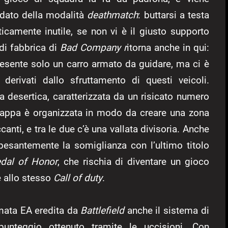
dato della modalità
deathmatch
: buttarsi a testa
ticamente inutile, se non vi è il giusto supporto
di fabbrica di
Bad Company r
itorna anche in qui:
presente solo un carro armato da guidare, ma ci è
 derivati dallo sfruttamento di questi veicoli.
a desertica, caratterizzata da un risicato numero
la mappa è organizzata in modo da creare una zona
canti, e tra le due c’è una vallata divisoria. Anche
esantemente la somiglianza con l’ultimo titolo
dal of Honor
, che rischia di diventare un gioco
 allo stesso
Call of duty
.
irmata EA eredita da
Battlefield
anche il sistema di
punteggio ottenuto tramite le uccisioni. Con