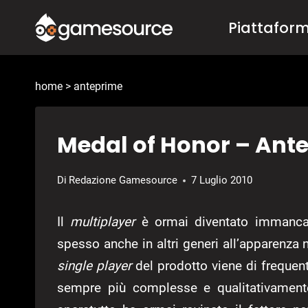
Salta
Piattafor
al
contenuto
home
>
anteprime
Medal of Honor – Ant
Di
Redazione Gamesource
7 Luglio 2010
Il
multiplayer
è ormai diventato immancab
spesso anche in altri generi all’apparenza 
single player
del prodotto viene di frequent
sempre più complesse e qualitativamente