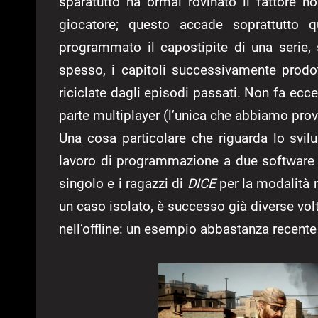
sparatutto ha ormai rovinato il fattore n
giocatore; questo accade soprattutto
programmato il capostipite di una serie, 
spesso, i capitoli successivamente prodo
riciclate dagli episodi passati. Non fa ecc
parte multiplayer (l’unica che abbiamo prov
Una cosa particolare che riguarda lo svilu
lavoro di programmazione a due software 
singolo e i ragazzi di
DICE
per la modalità 
un caso isolato, è successo già diverse vol
nell’offline: un esempio abbastanza recente