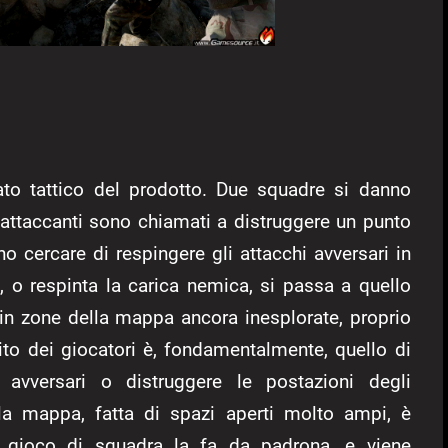
ato tattico del prodotto. Due squadre si danno
li attaccanti sono chiamati a distruggere un punto
o cercare di respingere gli attacchi avversari in
, o respinta la carica nemica, si passa a quello
 in zone della mappa ancora inesplorate, proprio
ito dei giocatori è, fondamentalmente, quello di
avversari o distruggere le postazioni degli
e la mappa, fatta di spazi aperti molto ampi, è
l gioco di squadra la fa da padrona, e viene