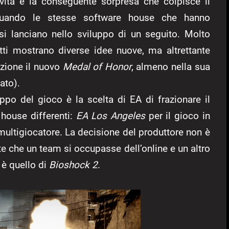
ovità e la conseguente sorpresa che colpisce il
 quando le stesse software house che hanno
si lanciano nello sviluppo di un seguito. Molto
tti mostrano diverse idee nuove, ma altrettante
ezione il nuovo
Medal of Honor
, almeno nella sua
ato).
ppo del gioco è la scelta di EA di frazionare il
house differenti:
EA Los Angeles
per il gioco in
multigiocatore. La decisione del produttore non è
te che un team si occupasse dell’online e un altro
 è quello di
Bioshock 2
.