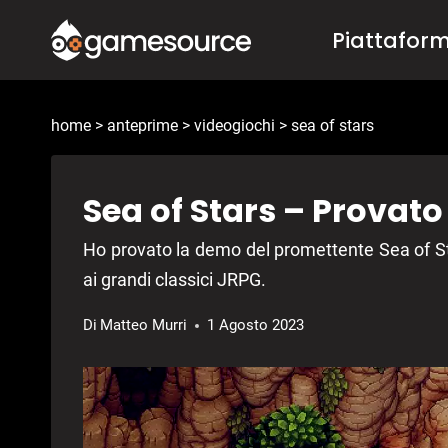
Salta
Piattafor
al
contenuto
home
>
anteprime
>
videogiochi
>
sea of stars
Sea of Stars – Provato
Ho provato la demo del promettente Sea of Sta
ai grandi classici JRPG.
Di
Matteo Murri
1 Agosto 2023