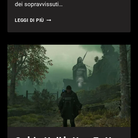
dei sopravvissuti…
GUIDA
LEGGI DI PIÙ
HELL
IS
US
–
UNA
LUCE
NELL’OSCURITÀ
(SOPRAVVISSUTI
E
RAZZI)