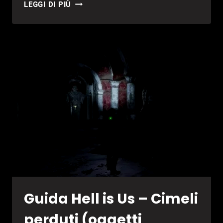
GUIDA
LEGGI DI PIÙ
HELL
IS
US
–
TUTTE
LE
MISSIONI
SECONDARIE
DI
MARASTAN
Guida Hell is Us – Cimeli
perduti (oggetti