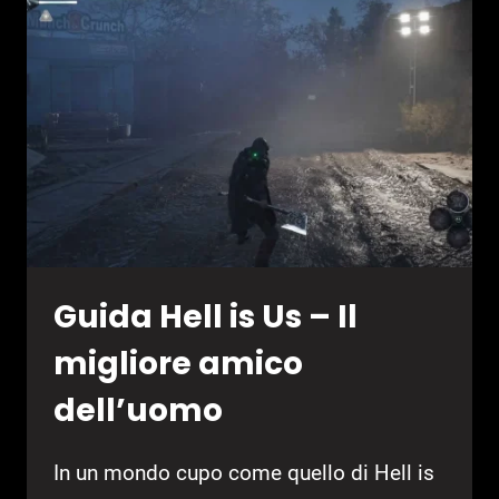
TUTTI
I
FORZIERI
LIBICI
E
LE
PORTE
LIMBICHE
Guida Hell is Us – Il
migliore amico
dell’uomo
In un mondo cupo come quello di Hell is