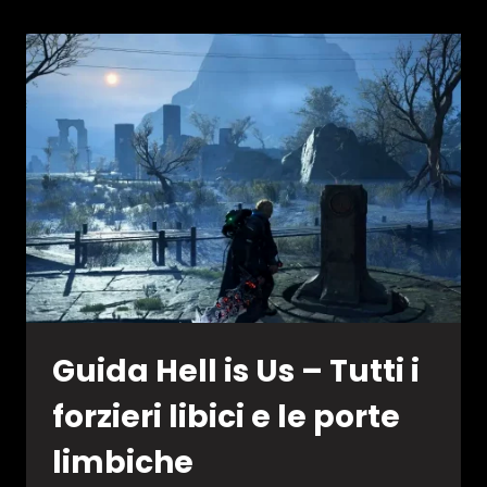
US
–
CIMELI
PERDUTI
(OGGETTI
SMARRITI)
Guida Hell is Us – Tutti i
forzieri libici e le porte
limbiche