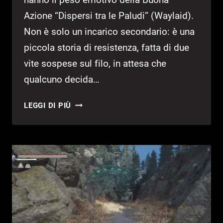
Azione “Dispersi tra le Paludi” (Waylaid).
Non è solo un incarico secondario: è una
piccola storia di resistenza, fatta di due
vite sospese sul filo, in attesa che
qualcuno decida…
GUIDA
LEGGI DI PIÙ
HELL
IS
US
–
DISPERSI
TRA
LE
PALUDI
(PACIFICATORI