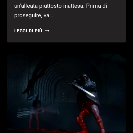
un’alleata piuttosto inattesa. Prima di
proseguire, va…
GUIDA
LEGGI DI PIÙ
HELL
IS
US
–
AVAMPOSTO
DI
OSSERVAZIONE
08