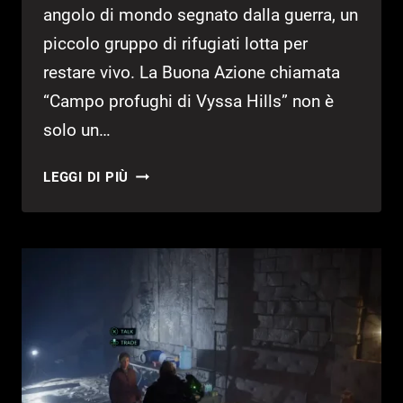
angolo di mondo segnato dalla guerra, un
piccolo gruppo di rifugiati lotta per
restare vivo. La Buona Azione chiamata
“Campo profughi di Vyssa Hills” non è
solo un…
GUIDA
LEGGI DI PIÙ
HELL
IS
US
–
CAMPO
PROFUGHI
(MEDICINALI
E
CAMION
PER