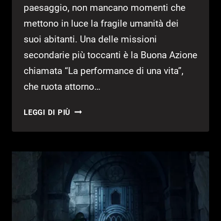
paesaggio, non mancano momenti che
mettono in luce la fragile umanità dei
suoi abitanti. Una delle missioni
secondarie più toccanti è la Buona Azione
chiamata “La performance di una vita”,
che ruota attorno…
GUIDA
LEGGI DI PIÙ
HELL
IS
US
–
L’APICE
DI
UNA
VITA
(IL