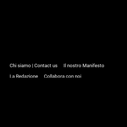
Chi siamo | Contact us
Il nostro Manifesto
La Redazione
Collabora con noi
Advertising/Pubblicità
Modifica il consenso
Cookie policy
Privacy policy
Feed RSS
Sitemap