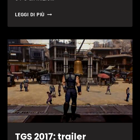
TGS
LEGGI DI PIÙ
2017:
TRAILER
DI
NARUTO
TO
BORUTO:
SHINOBI
STRIKER
TGS 2017: trailer