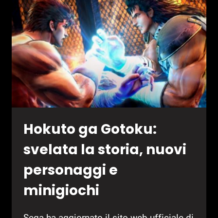
DI
CITY
SHROUDED
IN
SHADOW
Hokuto ga Gotoku:
svelata la storia, nuovi
personaggi e
minigiochi
Sega ha aggiornato il sito web ufficiale di