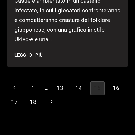
Castle è ambientato in un castello
infestato, in cui i giocatori confronteranno
e combatteranno creature del folklore
giapponese, con una grafica in stile
Ukiyo-e e una…
ANNUNCIATO
LEGGI DI PIÙ
HYAKKI
CASTLE
PER
PC
Navigazione
Pagina
1
…
13
14
15
16
SU
pagina
STEAM
Precedente
17
18
Pagina
successiva