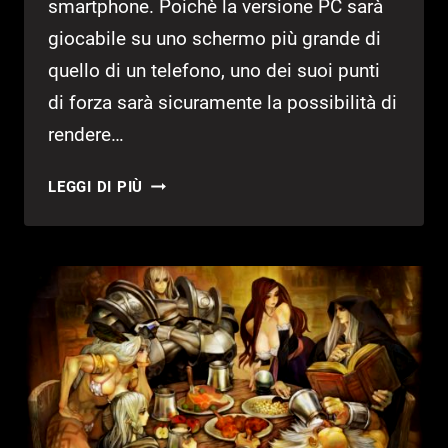
smartphone. Poichè la versione PC sarà
giocabile su uno schermo più grande di
quello di un telefono, uno dei suoi punti
di forza sarà sicuramente la possibilità di
rendere…
TGS
LEGGI DI PIÙ
2017:
NOVITÀ
PER
YU-
GI-
OH!
DUEL
LINKS