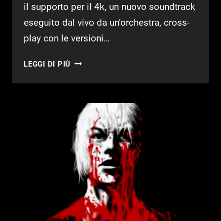
il supporto per il 4k, un nuovo soundtrack
eseguito dal vivo da un’orchestra, cross-
play con le versioni…
TGS
LEGGI DI PIÙ
2017:
MOSTRATO
GAMEPLAY
DI
DRAGON’S
CROWN
PRO