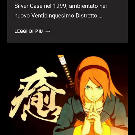
Silver Case nel 1999, ambientato nel
nuovo Venticinquesimo Distretto,…
THE
LEGGI DI PIÙ
25TH
WARD:
THE
SILVER
CASE:
SVELATI
TRAILER
E
DATA
D’USCITA