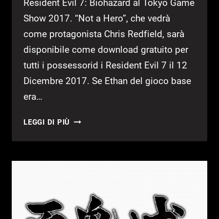
Resident Evil 7: Biohazard al Tokyo Game
Show 2017. “Not a Hero”, che vedrà
come protagonista Chris Redfield, sarà
disponibile come download gratuito per
tutti i possessorid i Resident Evil 7 il 12
Dicembre 2017. Se Ethan del gioco base
era…
TGS
LEGGI DI PIÙ
2017:
MOSTRATO
IL
TRAILER
DEL
DLC
“NOT
A