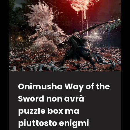
INSIEME
SU
UN
GIOCO
2.5D
DI
CYBERPUNK:
EDGERUNNERS?
IL
REPORT
DI
Onimusha Way of the
MP1ST
Sword non avrà
puzzle box ma
piuttosto enigmi