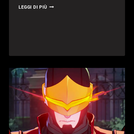
THE
LEGGI DI PIÙ
ELDER
SCROLLS
VI
“NON
SARÀ
INFLUENZATO
DAI
LICENZIAMENTI”,
RASSICURA
BETHESDA