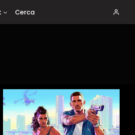
k
Cerca