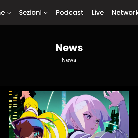
me
Sezioni
Podcast
Live
Networ
News
News