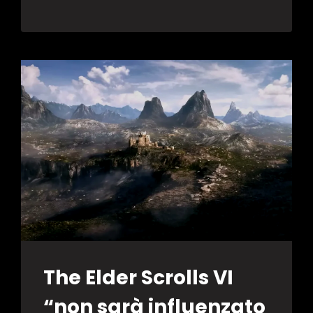
THE
SWORD
NON
AVRÀ
PUZZLE
BOX
MA
PIUTTOSTO
ENIGMI
AMBIENTALI
The Elder Scrolls VI
“non sarà influenzato