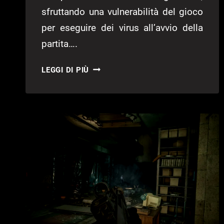
sfruttando una vulnerabilità del gioco
per eseguire dei virus all’avvio della
partita….
MECCHA
LEGGI DI PIÙ
CHAMELEON
SOTTO
ATTACCO:
ALCUNE
MAPPE
DELLO
STEAM
WORKSHOP
CONTENEVANO
MALWARE