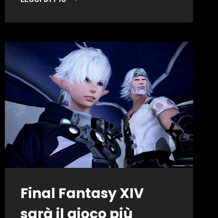
UN
NUOVO
FAR
CRY
È
IN
SVILUPPO,
MENTRE
UN
PROGETTO
MINORE
È
STATO
CANCELLATO
Final Fantasy XIV
sarà il gioco più