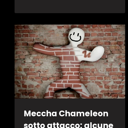
ALL’EFOOTBALL
WORLD
FESTIVAL
DI
BANGKOK
Meccha Chameleon
sotto attacco: alcune