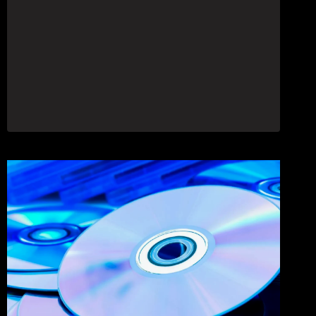
SARÀ
IL
GIOCO
PIÙ
PESANTE
DI
SWITCH
2