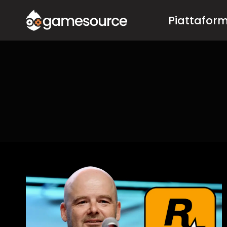
Salta
Piattafor
al
contenuto