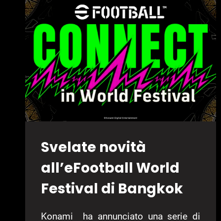
GAMES
SUL
FORMATO
FISICO:
“SE
C’È
DOMANDA,
LE
AZIENDE
DOVREBBERO
SODDISFARLA”
Svelate novità
all’eFootball World
Festival di Bangkok
Konami ha annunciato una serie di