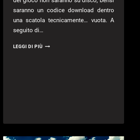
del gioco non saranno su disco, bensì
saranno un codice download dentro
una scatola tecnicamente… vuota. A
seguito di…
GTA
LEGGI DI PIÙ
6
E
IL
CAOS
PER
I
CODICI
DOWNLOAD