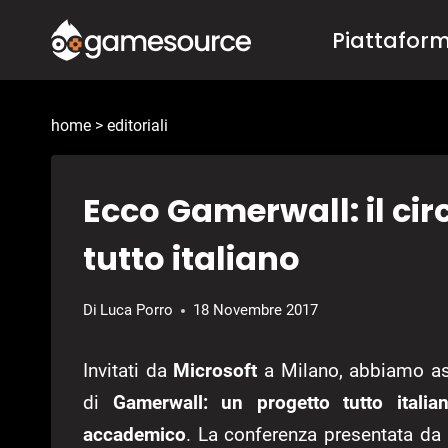
Salta
Piattafor
al
contenuto
home
>
editoriali
Ecco Gamerwall: il cir
tutto italiano
Di
Luca Porro
18 Novembre 2017
Invitati da
Microsoft
a Milano, abbiamo ass
di
Gamerwall: un progetto tutto itali
accademico
. La conferenza presentata da