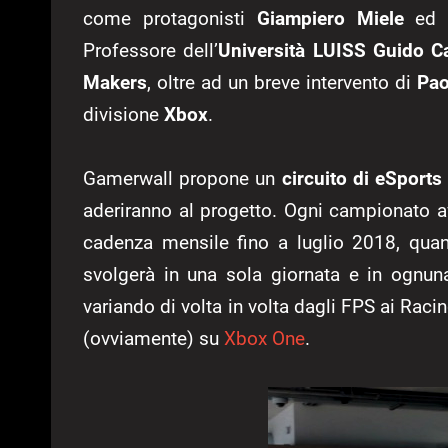
come protagonisti
Giampiero Miele
ed
E
Professore dell’
Università
LUISS Guido Ca
Makers
, oltre ad un breve intervento di
Pao
divisione
Xbox
.
Gamerwall propone un
circuito di eSports
aderiranno al progetto. Ogni campionato a
cadenza mensile fino a luglio 2018, qua
svolgerà in una sola giornata e in ognun
variando di volta in volta dagli FPS ai Rac
(ovviamente) su
Xbox One
.