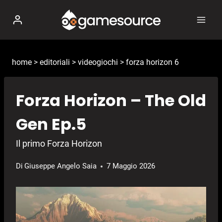
Salta
al
contenuto
home
>
editoriali
>
videogiochi
>
forza horizon 6
Forza Horizon – The Old
Gen Ep.5
Il primo Forza Horizon
Di
Giuseppe Angelo Saia
7 Maggio 2026